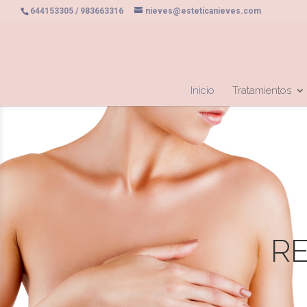
644153305 / 983663316
nieves@esteticanieves.com
Inicio
Tratamientos
R