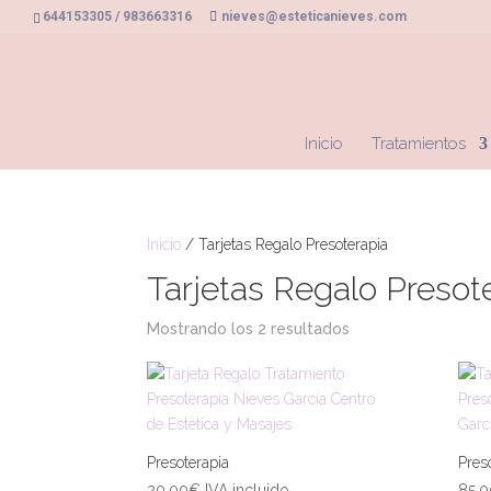
644153305 / 983663316
nieves@esteticanieves.com
Inicio
Tratamientos
Inicio
/ Tarjetas Regalo Presoterapia
Tarjetas Regalo Presot
Mostrando los 2 resultados
Presoterapia
Pres
20,00
€
IVA incluido
85,0